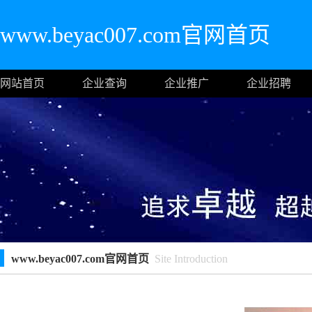
www.beyac007.com官网首页
网站首页
企业查询
企业推广
企业招聘
www.beyac007.com官网首页
Site Introduction