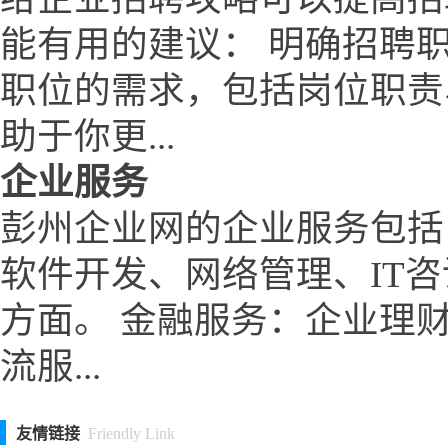
能有用的建议： 明确招聘
职位的需求，包括岗位职责
助于你更...
企业服务
彭州企业网的企业服务包括
软件开发、网络管理、IT
方面。 金融服务：企业理
流服...
友情链接
Friendly Link