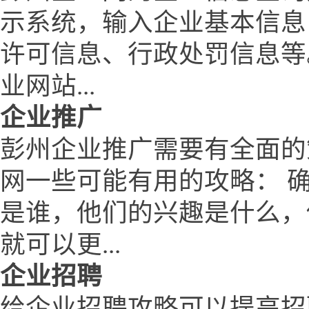
示系统，输入企业基本信息
许可信息、行政处罚信息等
业网站...
企业推广
彭州企业推广需要有全面的
网一些可能有用的攻略： 
是谁，他们的兴趣是什么，
就可以更...
企业招聘
给企业招聘攻略可以提高招